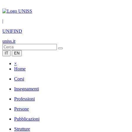
|
UNIFIND
uniss.it
IT
EN
×
Home
Corsi
Insegnamenti
Professioni
Persone
Pubblicazioni
Strutture