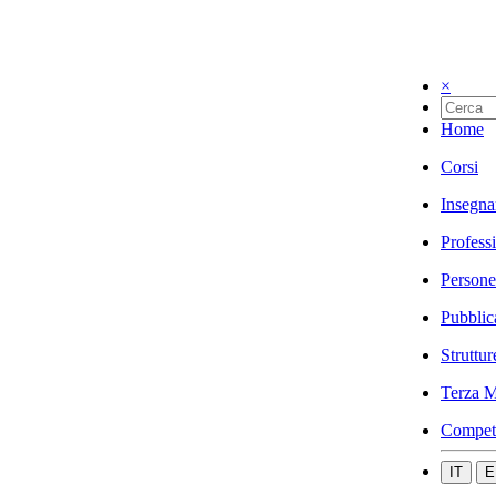
×
Home
Corsi
Insegna
Profess
Persone
Pubblic
Struttur
Terza M
Compet
IT
E