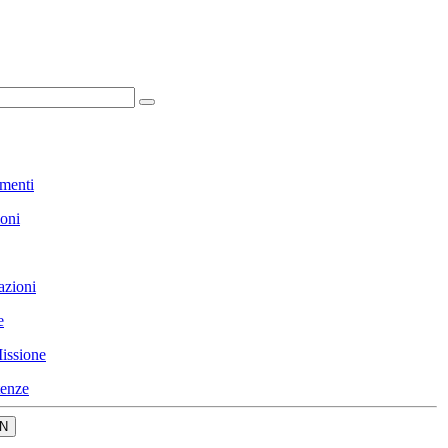
menti
ioni
azioni
e
issione
enze
N