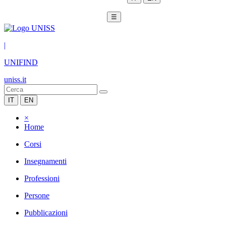
☰
|
UNIFIND
uniss.it
IT
EN
×
Home
Corsi
Insegnamenti
Professioni
Persone
Pubblicazioni