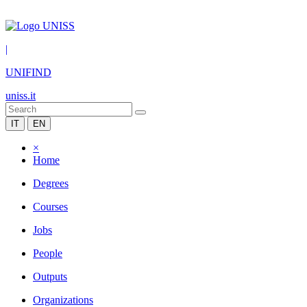
|
UNIFIND
uniss.it
IT
EN
×
Home
Degrees
Courses
Jobs
People
Outputs
Organizations