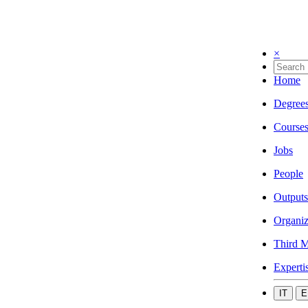
×
Home
Degree
Course
Jobs
People
Outputs
Organiz
Third M
Experti
IT
E