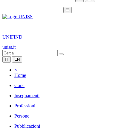
☰
|
UNIFIND
uniss.it
IT
EN
×
Home
Corsi
Insegnamenti
Professioni
Persone
Pubblicazioni