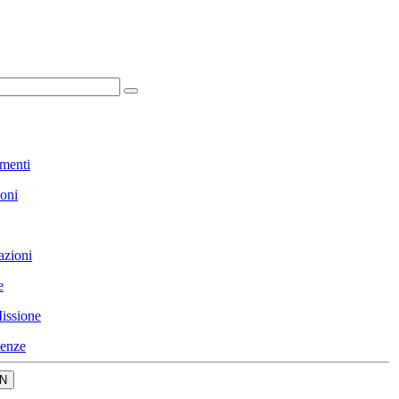
menti
ioni
azioni
e
issione
enze
N