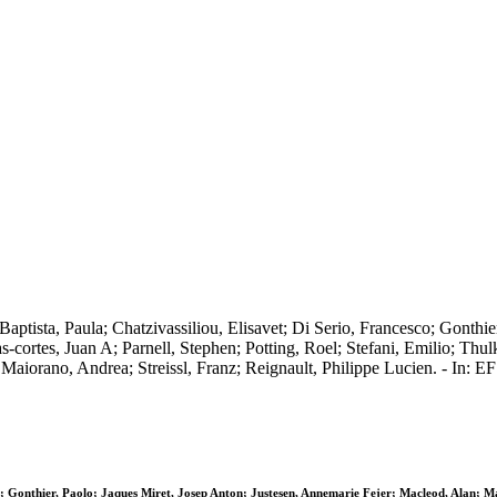
 Baptista, Paula; Chatzivassiliou, Elisavet; Di Serio, Francesco; Gonthi
‐cortes, Juan A; Parnell, Stephen; Potting, Roel; Stefani, Emilio; Th
e; Maiorano, Andrea; Streissl, Franz; Reignault, Philippe Lucien. - I
sco; Gonthier, Paolo; Jaques Miret, Josep Anton; Justesen, Annemarie Fejer; Macleod, Alan; M