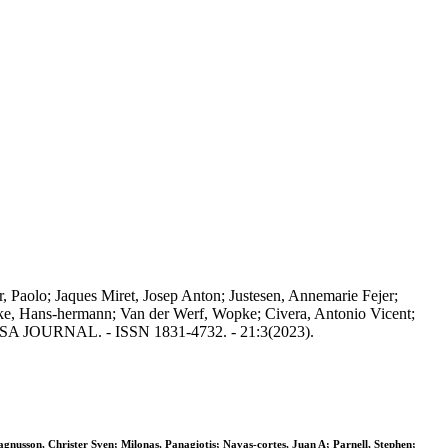
er, Paolo; Jaques Miret, Josep Anton; Justesen, Annemarie Fejer;
ulke, Hans‐hermann; Van der Werf, Wopke; Civera, Antonio Vicent;
n: EFSA JOURNAL. - ISSN 1831-4732. - 21:3(2023).
agnusson, Christer Sven; Milonas, Panagiotis; Navas‐cortes, Juan A; Parnell, Stephen;