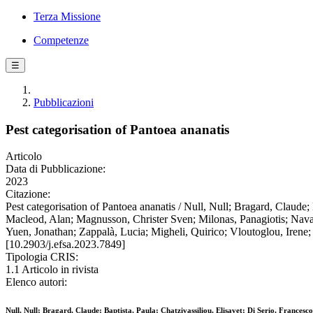
Terza Missione
Competenze
☰
Pubblicazioni
Pest categorisation of Pantoea ananatis
Articolo
Data di Pubblicazione:
2023
Citazione:
Pest categorisation of Pantoea ananatis / Null, Null; Bragard, Claude;
Macleod, Alan; Magnusson, Christer Sven; Milonas, Panagiotis; Navas
Yuen, Jonathan; Zappalà, Lucia; Migheli, Quirico; Vloutoglou, Iren
[10.2903/j.efsa.2023.7849]
Tipologia CRIS:
1.1 Articolo in rivista
Elenco autori:
Null, Null; Bragard, Claude; Baptista, Paula; Chatzivassiliou, Elisavet; Di Serio, France