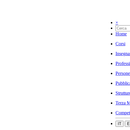
×
Home
Corsi
Insegna
Profess
Persone
Pubblic
Struttur
Terza M
Compet
IT
E