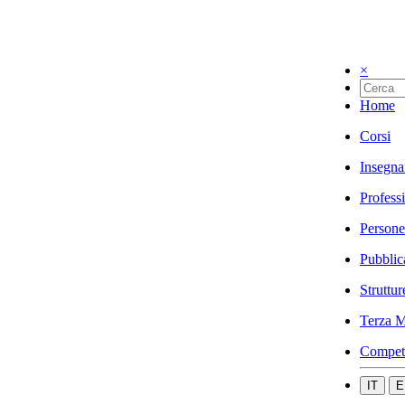
×
Home
Corsi
Insegna
Profess
Persone
Pubblic
Struttur
Terza M
Compet
IT
E