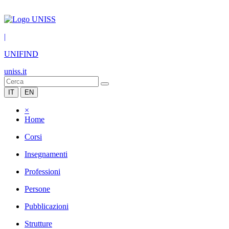
|
UNIFIND
uniss.it
IT
EN
×
Home
Corsi
Insegnamenti
Professioni
Persone
Pubblicazioni
Strutture