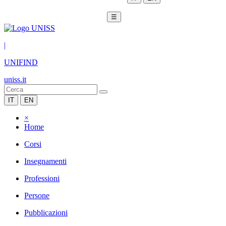
☰
|
UNIFIND
uniss.it
IT
EN
×
Home
Corsi
Insegnamenti
Professioni
Persone
Pubblicazioni