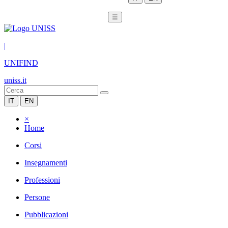
☰
|
UNIFIND
uniss.it
IT
EN
×
Home
Corsi
Insegnamenti
Professioni
Persone
Pubblicazioni