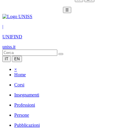
☰
|
UNIFIND
uniss.it
IT
EN
×
Home
Corsi
Insegnamenti
Professioni
Persone
Pubblicazioni