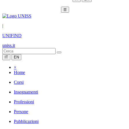
☰
|
UNIFIND
uniss.it
IT
EN
×
Home
Corsi
Insegnamenti
Professioni
Persone
Pubblicazioni