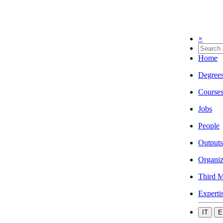
×
Home
Degree
Course
Jobs
People
Outputs
Organiz
Third M
Experti
IT
E