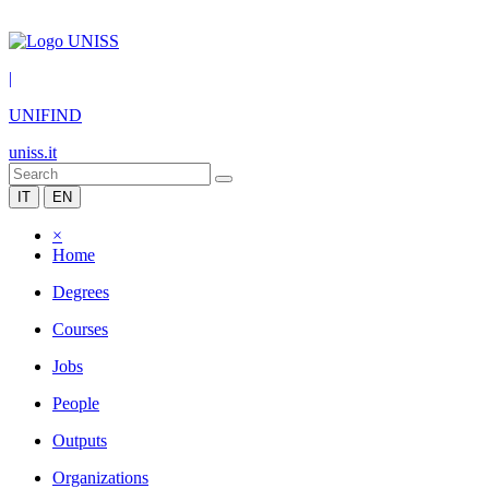
|
UNIFIND
uniss.it
IT
EN
×
Home
Degrees
Courses
Jobs
People
Outputs
Organizations