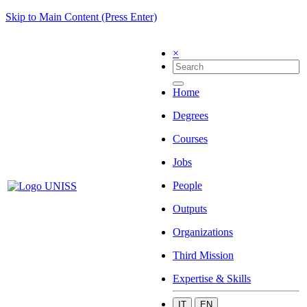
Skip to Main Content (Press Enter)
×
Home
Degrees
Courses
Jobs
People
Outputs
Organizations
Third Mission
Expertise & Skills
IT
EN