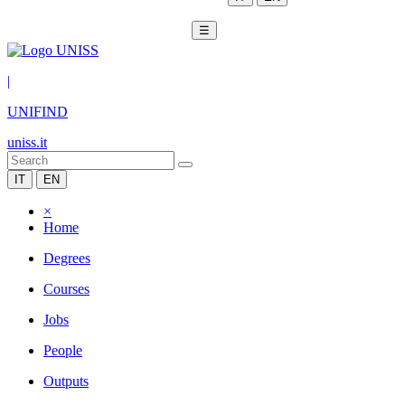
☰
|
UNIFIND
uniss.it
IT
EN
×
Home
Degrees
Courses
Jobs
People
Outputs