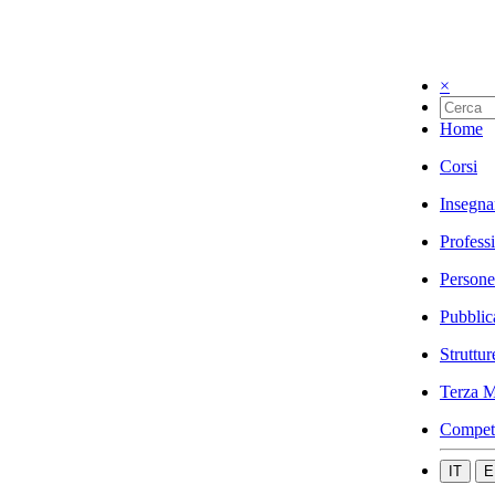
×
Home
Corsi
Insegna
Profess
Persone
Pubblic
Struttur
Terza M
Compet
IT
E