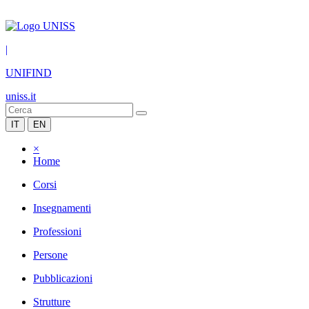
|
UNIFIND
uniss.it
IT
EN
×
Home
Corsi
Insegnamenti
Professioni
Persone
Pubblicazioni
Strutture