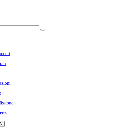
menti
ioni
azioni
e
issione
enze
N