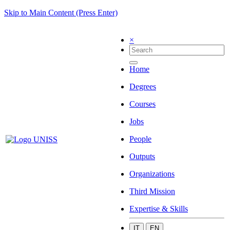
Skip to Main Content (Press Enter)
×
Home
Degrees
Courses
Jobs
People
Outputs
Organizations
Third Mission
Expertise & Skills
IT
EN