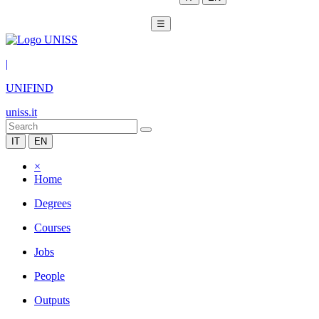
☰
|
UNIFIND
uniss.it
IT
EN
×
Home
Degrees
Courses
Jobs
People
Outputs