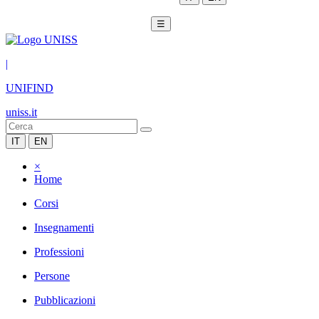
☰
|
UNIFIND
uniss.it
IT
EN
×
Home
Corsi
Insegnamenti
Professioni
Persone
Pubblicazioni