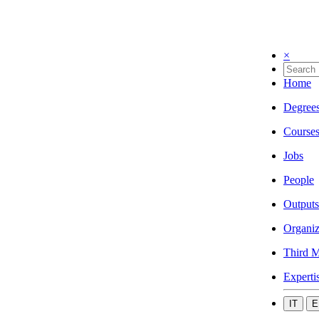
×
Home
Degree
Course
Jobs
People
Outputs
Organiz
Third M
Experti
IT
E