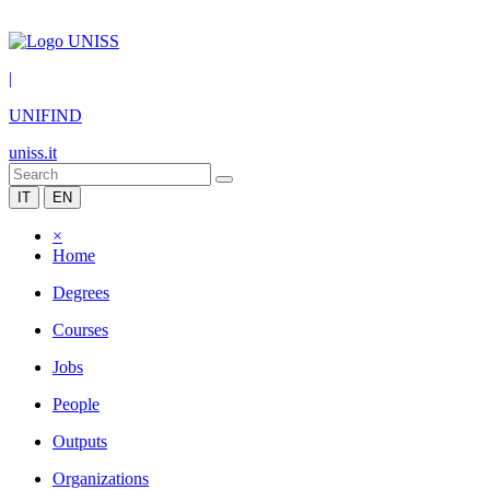
|
UNIFIND
uniss.it
IT
EN
×
Home
Degrees
Courses
Jobs
People
Outputs
Organizations