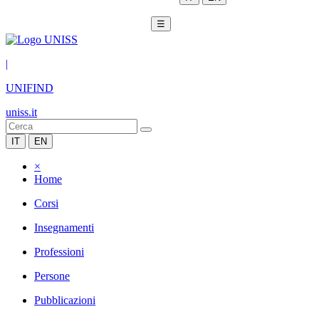
☰
|
UNIFIND
uniss.it
IT
EN
×
Home
Corsi
Insegnamenti
Professioni
Persone
Pubblicazioni