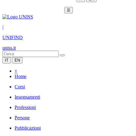
☰
|
UNIFIND
uniss.it
IT
EN
×
Home
Corsi
Insegnamenti
Professioni
Persone
Pubblicazioni