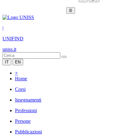
☰
|
UNIFIND
uniss.it
IT
EN
×
Home
Corsi
Insegnamenti
Professioni
Persone
Pubblicazioni