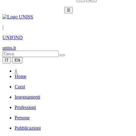
☰
|
UNIFIND
uniss.it
IT
EN
×
Home
Corsi
Insegnamenti
Professioni
Persone
Pubblicazioni