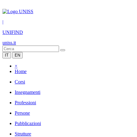
|
UNIFIND
uniss.it
IT
EN
×
Home
Corsi
Insegnamenti
Professioni
Persone
Pubblicazioni
Strutture