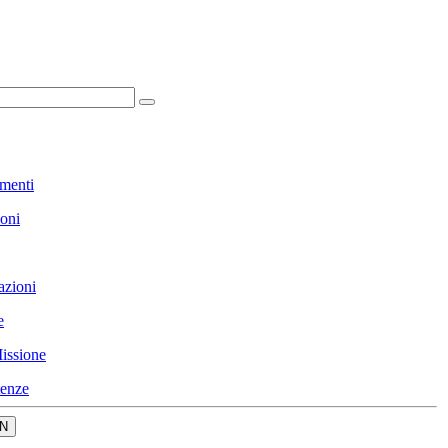
menti
ioni
azioni
e
issione
enze
N