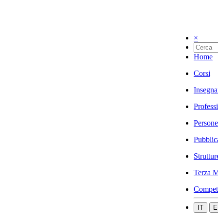
×
Home
Corsi
Insegna
Profess
Persone
Pubblic
Struttur
Terza M
Compet
IT
E