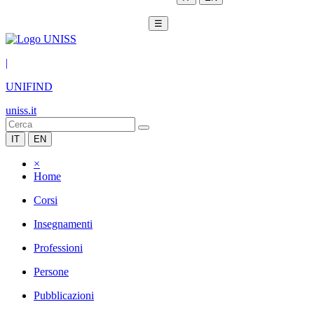
☰
|
UNIFIND
uniss.it
IT
EN
×
Home
Corsi
Insegnamenti
Professioni
Persone
Pubblicazioni