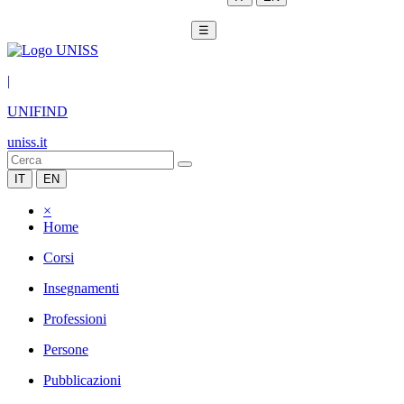
☰
|
UNIFIND
uniss.it
IT
EN
×
Home
Corsi
Insegnamenti
Professioni
Persone
Pubblicazioni