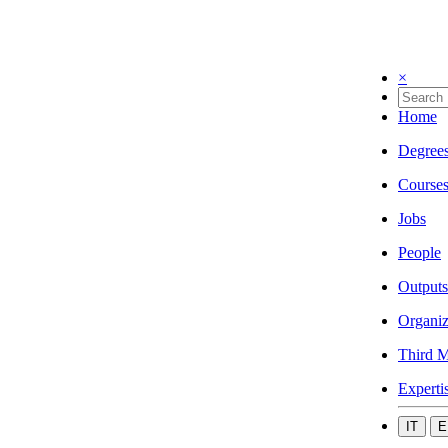
×
Home
Degree
Course
Jobs
People
Outputs
Organiz
Third M
Experti
IT
E