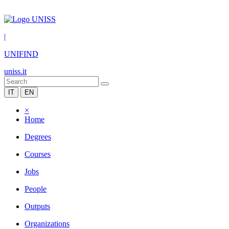
|
UNIFIND
uniss.it
IT
EN
×
Home
Degrees
Courses
Jobs
People
Outputs
Organizations