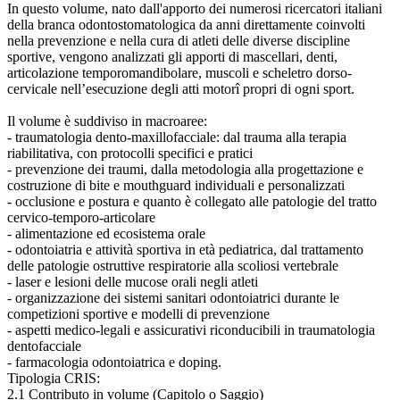
In questo volume, nato dall'apporto dei numerosi ricercatori italiani
della branca odontostomatologica da anni direttamente coinvolti
nella prevenzione e nella cura di atleti delle diverse discipline
sportive, vengono analizzati gli apporti di mascellari, denti,
articolazione temporomandibolare, muscoli e scheletro dorso-
cervicale nell’esecuzione degli atti motorî propri di ogni sport.
Il volume è suddiviso in macroaree:
- traumatologia dento-maxillofacciale: dal trauma alla terapia
riabilitativa, con protocolli specifici e pratici
- prevenzione dei traumi, dalla metodologia alla progettazione e
costruzione di bite e mouthguard individuali e personalizzati
- occlusione e postura e quanto è collegato alle patologie del tratto
cervico-temporo-articolare
- alimentazione ed ecosistema orale
- odontoiatria e attività sportiva in età pediatrica, dal trattamento
delle patologie ostruttive respiratorie alla scoliosi vertebrale
- laser e lesioni delle mucose orali negli atleti
- organizzazione dei sistemi sanitari odontoiatrici durante le
competizioni sportive e modelli di prevenzione
- aspetti medico-legali e assicurativi riconducibili in traumatologia
dentofacciale
- farmacologia odontoiatrica e doping.
Tipologia CRIS:
2.1 Contributo in volume (Capitolo o Saggio)