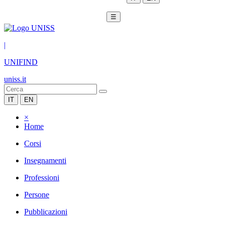
☰
|
UNIFIND
uniss.it
IT
EN
×
Home
Corsi
Insegnamenti
Professioni
Persone
Pubblicazioni