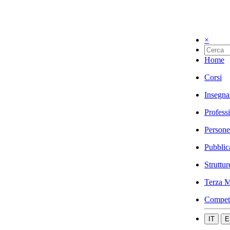
×
Home
Corsi
Insegna
Profess
Persone
Pubblic
Struttur
Terza M
Compet
IT
E