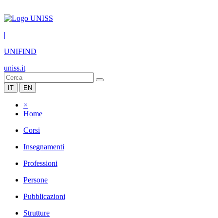
|
UNIFIND
uniss.it
IT
EN
×
Home
Corsi
Insegnamenti
Professioni
Persone
Pubblicazioni
Strutture