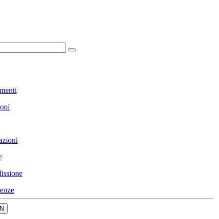
menti
ioni
azioni
e
issione
enze
N