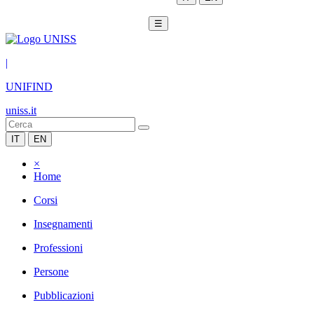
☰
|
UNIFIND
uniss.it
IT
EN
×
Home
Corsi
Insegnamenti
Professioni
Persone
Pubblicazioni