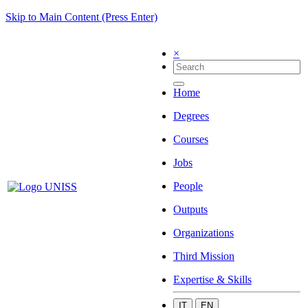
Skip to Main Content (Press Enter)
×
Home
Degrees
Courses
Jobs
People
Outputs
Organizations
Third Mission
Expertise & Skills
IT
EN