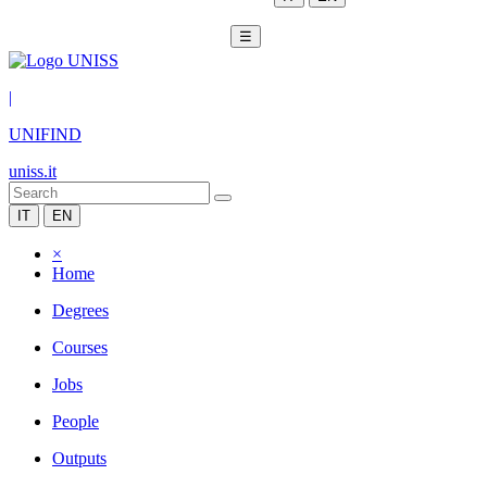
☰
|
UNIFIND
uniss.it
IT
EN
×
Home
Degrees
Courses
Jobs
People
Outputs