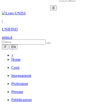
☰
|
UNIFIND
uniss.it
IT
EN
×
Home
Corsi
Insegnamenti
Professioni
Persone
Pubblicazioni