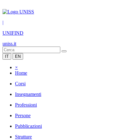
|
UNIFIND
uniss.it
IT
EN
×
Home
Corsi
Insegnamenti
Professioni
Persone
Pubblicazioni
Strutture