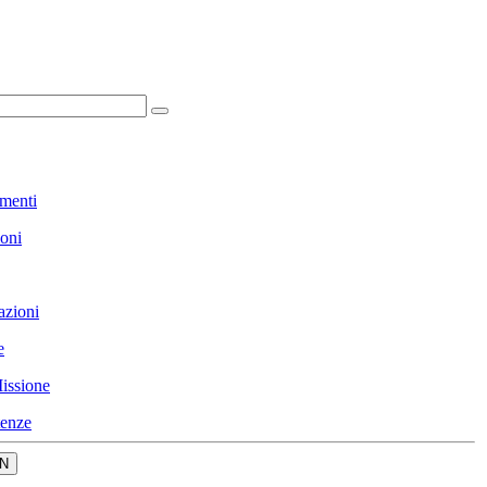
menti
ioni
azioni
e
issione
enze
N