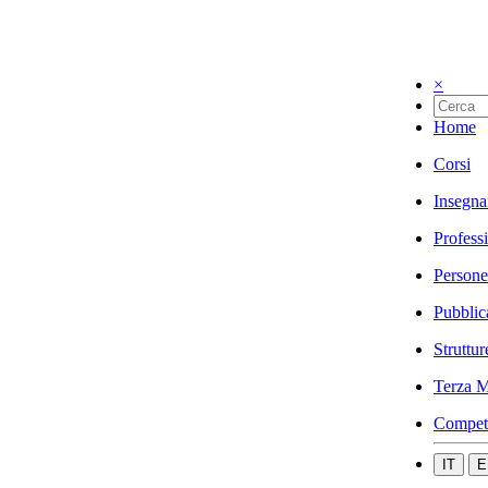
×
Home
Corsi
Insegna
Profess
Persone
Pubblic
Struttur
Terza M
Compet
IT
E