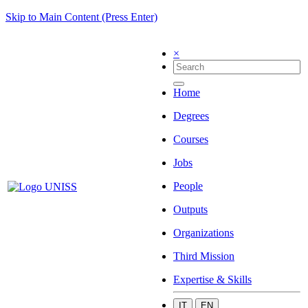
Skip to Main Content (Press Enter)
×
Home
Degrees
Courses
Jobs
People
Outputs
Organizations
Third Mission
Expertise & Skills
IT
EN