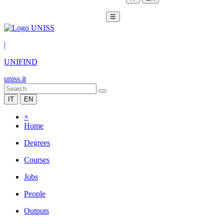
☰
|
UNIFIND
uniss.it
IT
EN
×
Home
Degrees
Courses
Jobs
People
Outputs