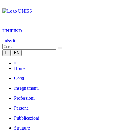
|
UNIFIND
uniss.it
IT
EN
×
Home
Corsi
Insegnamenti
Professioni
Persone
Pubblicazioni
Strutture