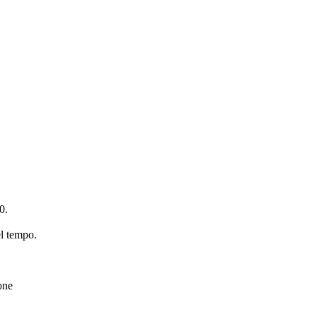
0.
el tempo.
one