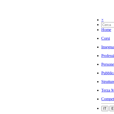
×
Home
Corsi
Insegna
Profess
Persone
Pubblic
Struttur
Terza M
Compet
IT
E