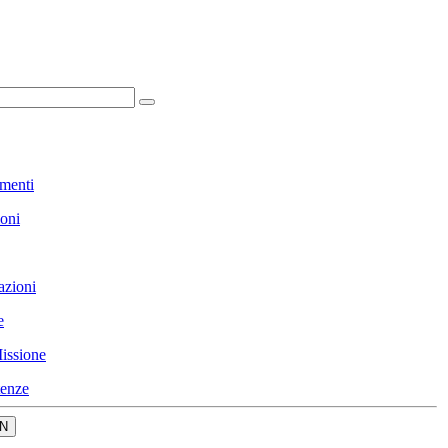
menti
ioni
azioni
e
issione
enze
N