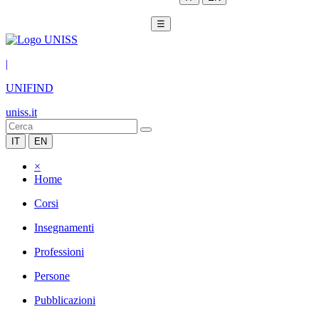
☰
|
UNIFIND
uniss.it
IT
EN
×
Home
Corsi
Insegnamenti
Professioni
Persone
Pubblicazioni