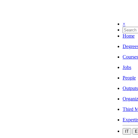
×
Home
Degree
Course
Jobs
People
Outputs
Organiz
Third M
Experti
IT
E