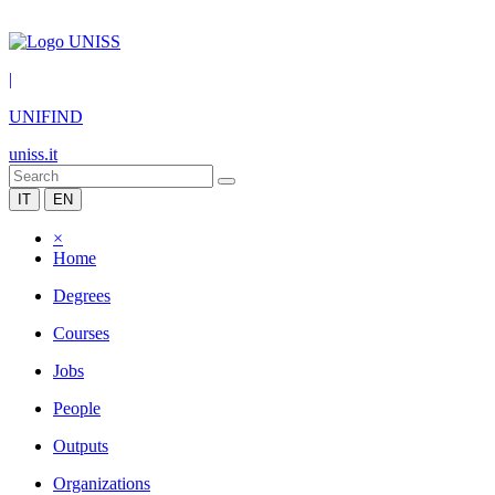
|
UNIFIND
uniss.it
IT
EN
×
Home
Degrees
Courses
Jobs
People
Outputs
Organizations