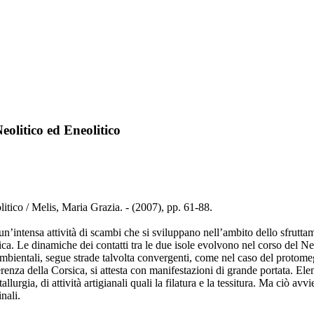
eolitico ed Eneolitico
litico / Melis, Maria Grazia. - (2007), pp. 61-88.
 un’intensa attività di scambi che si sviluppano nell’ambito dello sfrutt
ca. Le dinamiche dei contatti tra le due isole evolvono nel corso del Neo
 ambientali, segue strade talvolta convergenti, come nel caso del protom
enza della Corsica, si attesta con manifestazioni di grande portata. Eleme
urgia, di attività artigianali quali la filatura e la tessitura. Ma ciò avvi
nali.