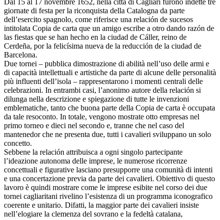
Dal 15 al 17 novembre 1652, nella città di Cagliari furono indette tre
giornate di festa per la riconquista della Catalogna da parte
dell’esercito spagnolo, come riferisce una relación de sucesos
intitolata Copia de carta que un amigo escribe a otro dando razón de
las fiestas que se han hecho en la ciudad de Cáller, reino de
Cerdeña, por la felicísima nueva de la reducción de la ciudad de
Barcelona.
Due tornei – pubblica dimostrazione di abilità nell’uso delle armi e
di capacità intellettuali e artistiche da parte di alcune delle personalità
più influenti dell’isola – rappresentarono i momenti centrali delle
celebrazioni. In entrambi casi, l’anonimo autore della relación si
dilunga nella descrizione e spiegazione di tutte le invenzioni
emblematiche, tanto che buona parte della Copia de carta è occupata
da tale resoconto. In totale, vengono mostrate otto empresas nel
primo torneo e dieci nel secondo e, tranne che nel caso del
mantenedor che ne presenta due, tutti i cavalieri sviluppano un solo
concetto.
Sebbene la relación attribuisca a ogni singolo partecipante
l’ideazione autonoma delle imprese, le numerose ricorrenze
concettuali e figurative lasciano presupporre una comunità di intenti
e una concertazione previa da parte dei cavalieri. Obiettivo di questo
lavoro è quindi mostrare come le imprese esibite nel corso dei due
tornei cagliaritani rivelino l’esistenza di un programma iconografico
coerente e unitario. Difatti, la maggior parte dei cavalieri insiste
nell’elogiare la clemenza del sovrano e la fedeltà catalana,