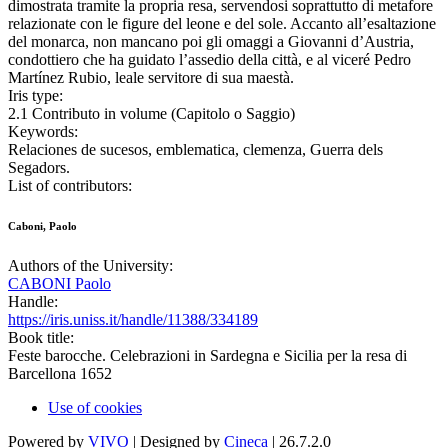
dimostrata tramite la propria resa, servendosi soprattutto di metafore
relazionate con le figure del leone e del sole. Accanto all’esaltazione
del monarca, non mancano poi gli omaggi a Giovanni d’Austria,
condottiero che ha guidato l’assedio della città, e al viceré Pedro
Martínez Rubio, leale servitore di sua maestà.
Iris type:
2.1 Contributo in volume (Capitolo o Saggio)
Keywords:
Relaciones de sucesos, emblematica, clemenza, Guerra dels
Segadors.
List of contributors:
Caboni, Paolo
Authors of the University:
CABONI Paolo
Handle:
https://iris.uniss.it/handle/11388/334189
Book title:
Feste barocche. Celebrazioni in Sardegna e Sicilia per la resa di
Barcellona 1652
Use of cookies
Powered by
VIVO
| Designed by
Cineca
| 26.7.2.0