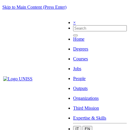
Skip to Main Content (Press Enter)
×
Home
Degrees
Courses
Jobs
People
Outputs
Organizations
Third Mission
Expertise & Skills
IT
EN