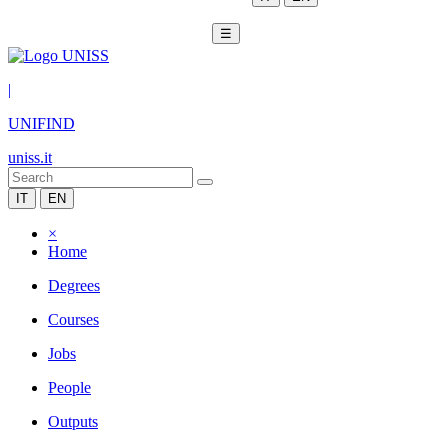
☰
|
UNIFIND
uniss.it
IT
EN
×
Home
Degrees
Courses
Jobs
People
Outputs