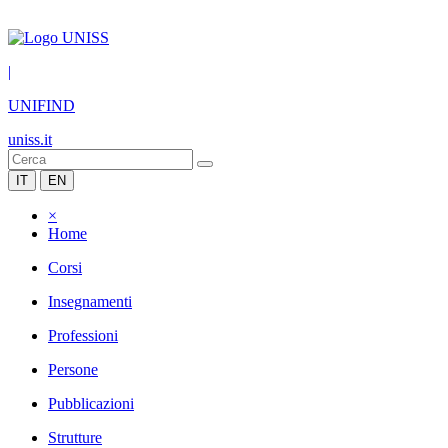
|
UNIFIND
uniss.it
IT
EN
×
Home
Corsi
Insegnamenti
Professioni
Persone
Pubblicazioni
Strutture