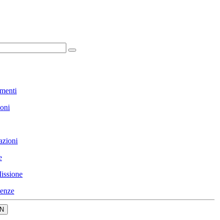
menti
ioni
azioni
e
issione
enze
N