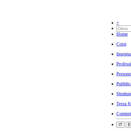
×
Home
Corsi
Insegna
Profess
Persone
Pubblic
Struttur
Terza M
Compet
IT
E