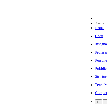
×
Home
Corsi
Insegna
Profess
Persone
Pubblic
Struttur
Terza M
Compet
IT
E