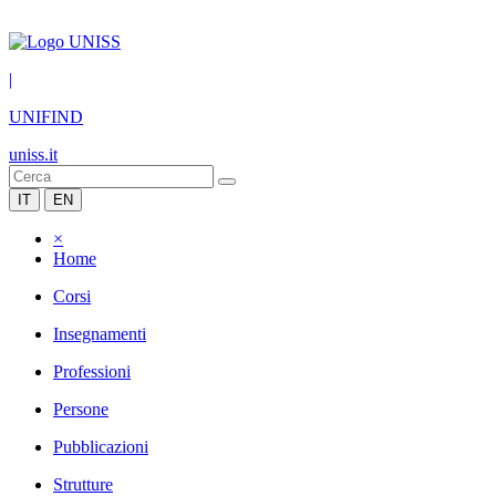
|
UNIFIND
uniss.it
IT
EN
×
Home
Corsi
Insegnamenti
Professioni
Persone
Pubblicazioni
Strutture