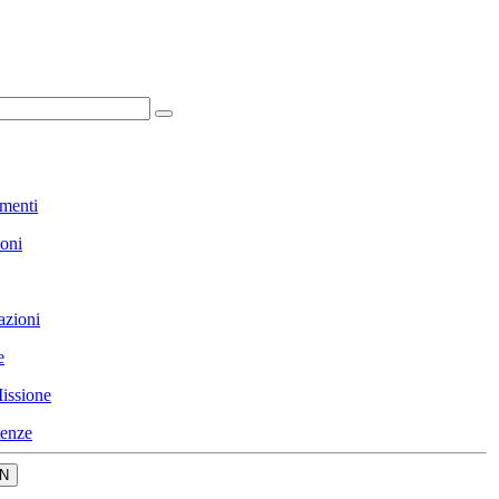
menti
ioni
azioni
e
issione
enze
N