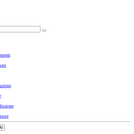
menti
ioni
azioni
e
issione
enze
N