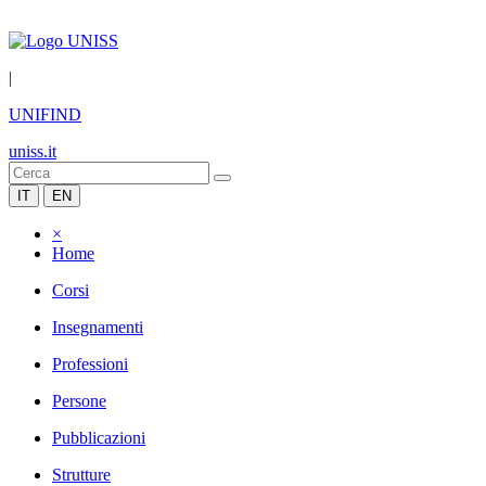
|
UNIFIND
uniss.it
IT
EN
×
Home
Corsi
Insegnamenti
Professioni
Persone
Pubblicazioni
Strutture