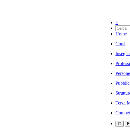
×
Home
Corsi
Insegna
Profess
Persone
Pubblic
Struttur
Terza M
Compet
IT
E