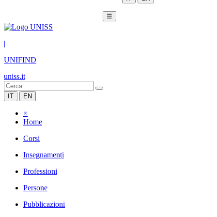
☰
|
UNIFIND
uniss.it
IT
EN
×
Home
Corsi
Insegnamenti
Professioni
Persone
Pubblicazioni