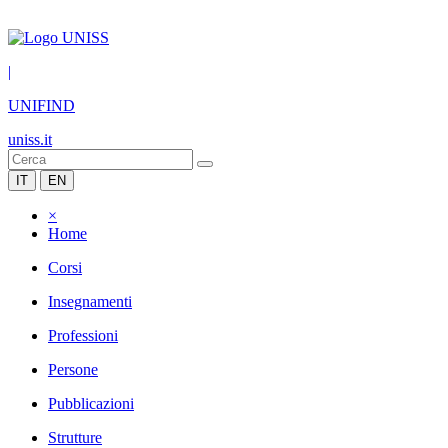
|
UNIFIND
uniss.it
IT
EN
×
Home
Corsi
Insegnamenti
Professioni
Persone
Pubblicazioni
Strutture