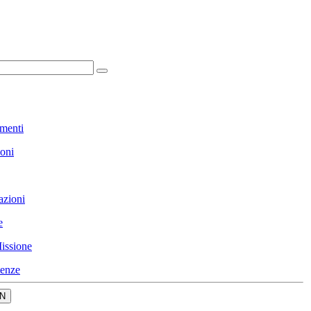
menti
ioni
azioni
e
issione
enze
N