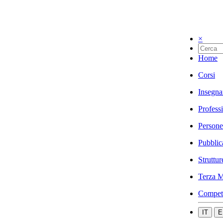
×
Home
Corsi
Insegna
Profess
Persone
Pubblic
Struttur
Terza M
Compet
IT
E