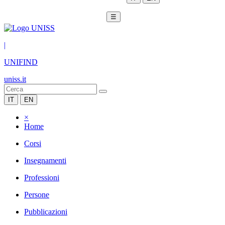
☰
|
UNIFIND
uniss.it
IT
EN
×
Home
Corsi
Insegnamenti
Professioni
Persone
Pubblicazioni