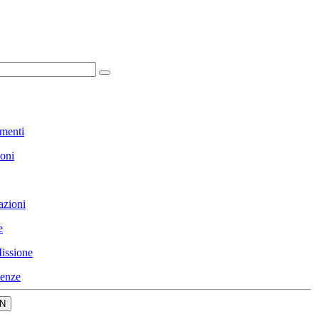
menti
ioni
azioni
e
issione
enze
N