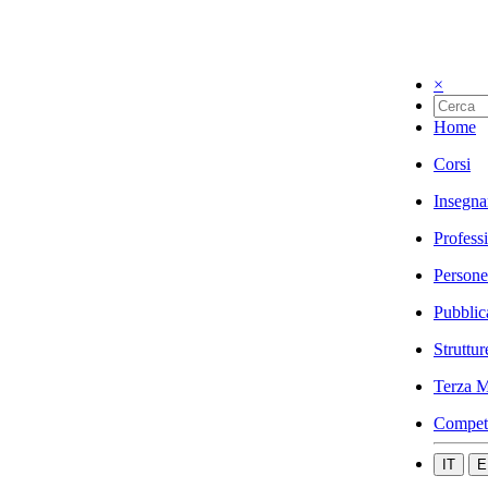
×
Home
Corsi
Insegna
Profess
Persone
Pubblic
Struttur
Terza M
Compet
IT
E