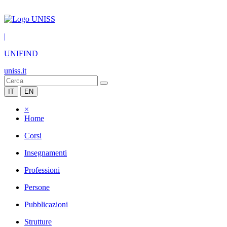
|
UNIFIND
uniss.it
IT
EN
×
Home
Corsi
Insegnamenti
Professioni
Persone
Pubblicazioni
Strutture