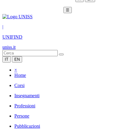
☰
|
UNIFIND
uniss.it
IT
EN
×
Home
Corsi
Insegnamenti
Professioni
Persone
Pubblicazioni