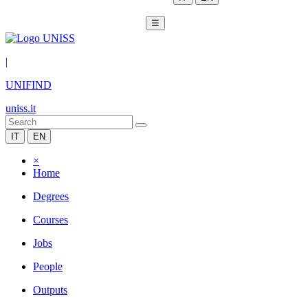
☰
|
UNIFIND
uniss.it
IT
EN
×
Home
Degrees
Courses
Jobs
People
Outputs