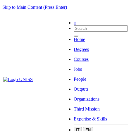
Skip to Main Content (Press Enter)
×
Home
Degrees
Courses
Jobs
People
Outputs
Organizations
Third Mission
Expertise & Skills
IT
EN