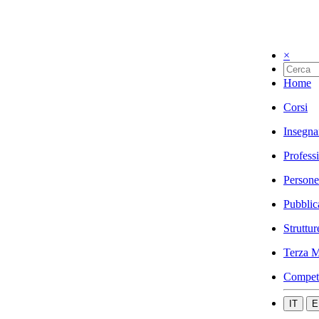
×
Home
Corsi
Insegna
Profess
Persone
Pubblic
Struttur
Terza M
Compet
IT
E