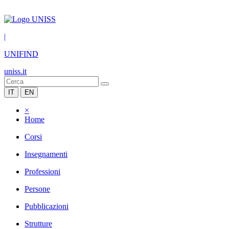
|
UNIFIND
uniss.it
IT
EN
×
Home
Corsi
Insegnamenti
Professioni
Persone
Pubblicazioni
Strutture