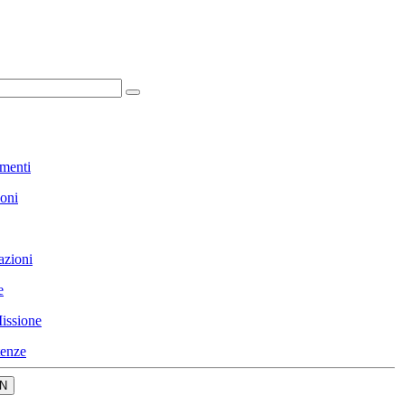
menti
ioni
azioni
e
issione
enze
N