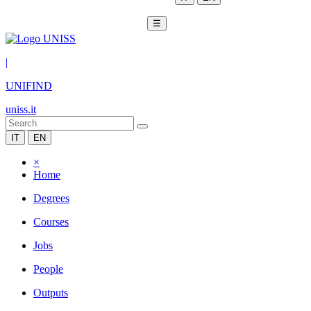
☰
|
UNIFIND
uniss.it
IT
EN
×
Home
Degrees
Courses
Jobs
People
Outputs