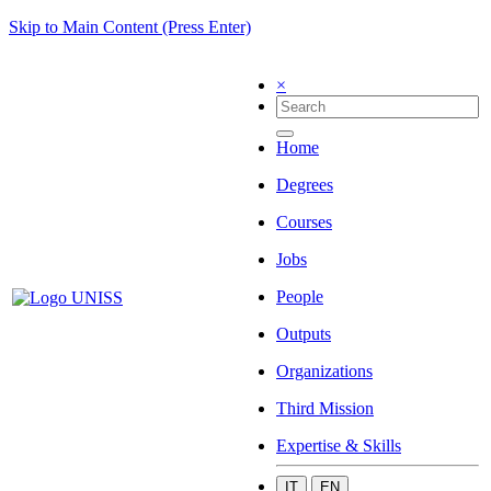
Skip to Main Content (Press Enter)
×
Home
Degrees
Courses
Jobs
People
Outputs
Organizations
Third Mission
Expertise & Skills
IT
EN