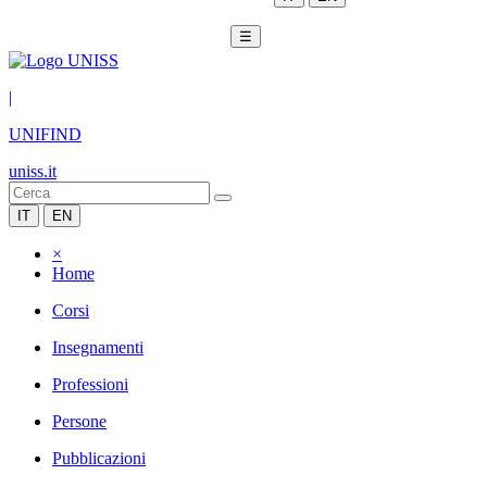
☰
|
UNIFIND
uniss.it
IT
EN
×
Home
Corsi
Insegnamenti
Professioni
Persone
Pubblicazioni