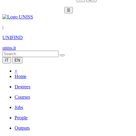
☰
|
UNIFIND
uniss.it
IT
EN
×
Home
Degrees
Courses
Jobs
People
Outputs