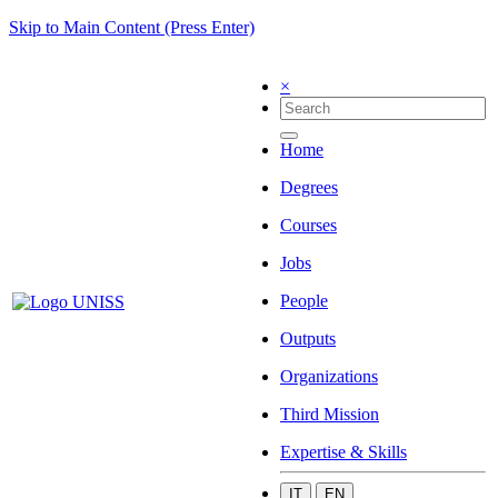
Skip to Main Content (Press Enter)
×
Home
Degrees
Courses
Jobs
People
Outputs
Organizations
Third Mission
Expertise & Skills
IT
EN