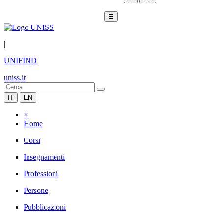
☰
|
UNIFIND
uniss.it
IT
EN
×
Home
Corsi
Insegnamenti
Professioni
Persone
Pubblicazioni