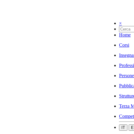
×
Home
Corsi
Insegna
Profess
Persone
Pubblic
Struttur
Terza M
Compet
IT
E