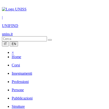
|
UNIFIND
uniss.it
IT
EN
×
Home
Corsi
Insegnamenti
Professioni
Persone
Pubblicazioni
Strutture