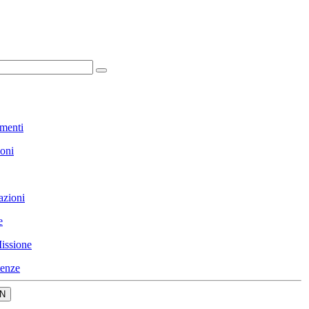
menti
ioni
azioni
e
issione
enze
N